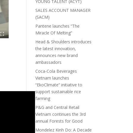
YOUNG TALENT (ACYT)
SALES ACCOUNT MANAGER
(SACM)
Pantene launches “The
Miracle Of Melting”
Head & Shoulders introduces
the latest innovation,
announces new brand
ambassadors
Coca-Cola Beverages
Vietnam launches
“EkoClimate” initiative to
support sustainable rice
farming
P&G and Central Retail
Vietnam continues the 3rd
annual Forests for Good
Mondelez Kinh Do: A Decade