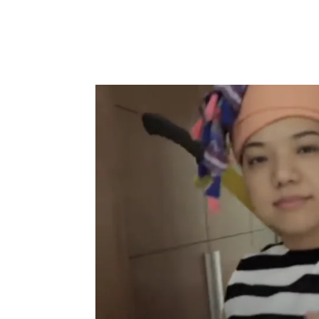
Merry Christmas part
by
admin2
|
Dec 24, 2016
|
Agency Life