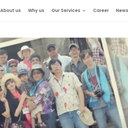
About us
Why us
Our Services
Career
News