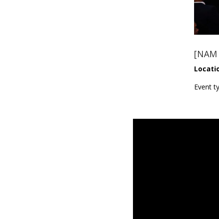
[NAM 
Locati
Event t