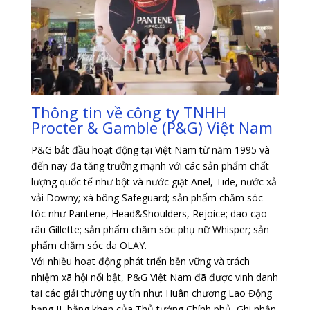
Thông tin về công ty TNHH
Procter & Gamble (P&G) Việt Nam
P&G bắt đầu hoạt động tại Việt Nam từ năm 1995 và
đến nay đã tăng trưởng mạnh với các sản phẩm chất
lượng quốc tế như bột và nước giặt Ariel, Tide, nước xả
vải Downy; xà bông Safeguard; sản phẩm chăm sóc
tóc như Pantene, Head&Shoulders, Rejoice; dao cạo
râu Gillette; sản phẩm chăm sóc phụ nữ Whisper; sản
phẩm chăm sóc da OLAY.
Với nhiều hoạt động phát triển bền vững và trách
nhiệm xã hội nổi bật, P&G Việt Nam đã được vinh danh
tại các giải thưởng uy tín như: Huân chương Lao Động
hạng II, bằng khen của Thủ tướng Chính phủ, Ghi nhận