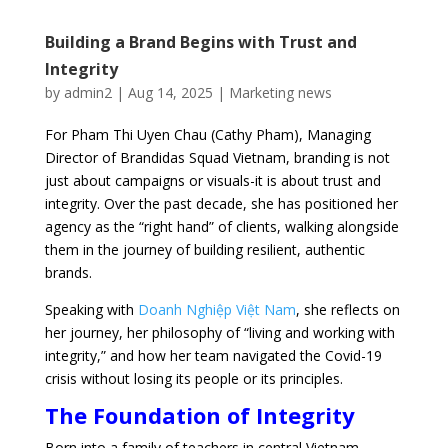
Building a Brand Begins with Trust and
Integrity
by
admin2
|
Aug 14, 2025
|
Marketing news
For Pham Thi Uyen Chau (Cathy Pham), Managing
Director of Brandidas Squad Vietnam, branding is not
just about campaigns or visuals-it is about trust and
integrity. Over the past decade, she has positioned her
agency as the “right hand” of clients, walking alongside
them in the journey of building resilient, authentic
brands.
Speaking with
Doanh Nghiệp Việt Nam
, she reflects on
her journey, her philosophy of “living and working with
integrity,” and how her team navigated the Covid-19
crisis without losing its people or its principles.
The Foundation of Integrity
Born into a family of teachers in central Vietnam,