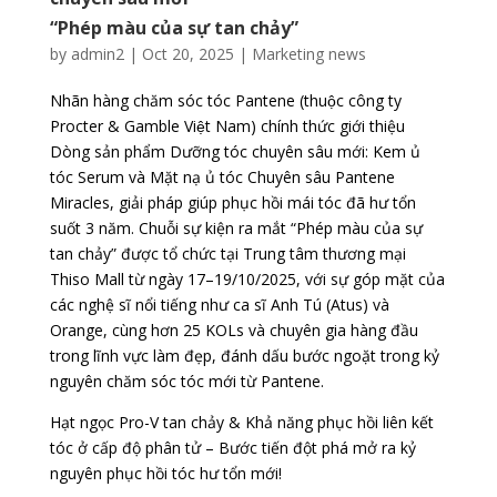
“Phép màu của sự tan chảy”
by
admin2
|
Oct 20, 2025
|
Marketing news
Nhãn hàng chăm sóc tóc Pantene (thuộc công ty
Procter & Gamble Việt Nam) chính thức giới thiệu
Dòng sản phẩm Dưỡng tóc chuyên sâu mới: Kem ủ
tóc Serum và Mặt nạ ủ tóc Chuyên sâu Pantene
Miracles, giải pháp giúp phục hồi mái tóc đã hư tổn
suốt 3 năm. Chuỗi sự kiện ra mắt “Phép màu của sự
tan chảy” được tổ chức tại Trung tâm thương mại
Thiso Mall từ ngày 17–19/10/2025, với sự góp mặt của
các nghệ sĩ nổi tiếng như ca sĩ Anh Tú (Atus) và
Orange, cùng hơn 25 KOLs và chuyên gia hàng đầu
trong lĩnh vực làm đẹp, đánh dấu bước ngoặt trong kỷ
nguyên chăm sóc tóc mới từ Pantene.
Hạt ngọc Pro-V tan chảy & Khả năng phục hồi liên kết
tóc ở cấp độ phân tử – Bước tiến đột phá mở ra kỷ
nguyên phục hồi tóc hư tổn mới!