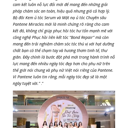
cam kết luôn nỗ lực đổi mới để mang đến những giải
pháp chăm sóc an toàn, hiệu quả nhưng giá cả hợp lý.
Bộ đôi Kem ủ tóc Serum và Mặt nạ ủ tóc Chuyên sâu
Pantene Miracles mới là minh chứng rõ ràng cho cam
kết đó, không chỉ giúp phục hồi tóc hư tổn mạnh mẽ với
công nghệ Phục hồi liên kết tóc “Bond Repair” mà còn
mang đến trải nghiệm chăm sóc tóc thú vị với hạt dưỡng
chất bạn có thể chạm tay và hương thơm tinh tế, thư
giãn. Đây chính là bước đột phá mới trong hành trình nỗ
lực mang đến nhiều ngày tóc đẹp hơn cho phụ nữ trên
thế giới nói chung và phụ nữ Việt nói riêng của Pantene.
Vì Pantene luôn tin rằng, mỗi ngày tóc đẹp sẽ là một
ngày tuyệt vời.”
.”