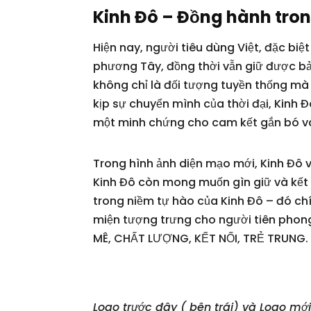
Kinh Đô – Đồng hành tro
Hiện nay, người tiêu dùng Việt, đặc biệ
phương Tây, đồng thời vẫn giữ được bản
không chỉ là đối tượng tuyền thống mà c
kịp sự chuyển mình của thời đại, Kinh 
một minh chứng cho cam kết gắn bó và
Trong hình ảnh diện mạo mới, Kinh Đô v
Kinh Đô còn mong muốn gìn giữ và kết n
trong niềm tự hào của Kinh Đô – đó chí
miện tượng trưng cho người tiên phong,
MÊ, CHẤT LƯỢNG, KẾT NỐI, TRẺ TRUNG. Và,
Logo trước đây ( bên trái) và Logo mới