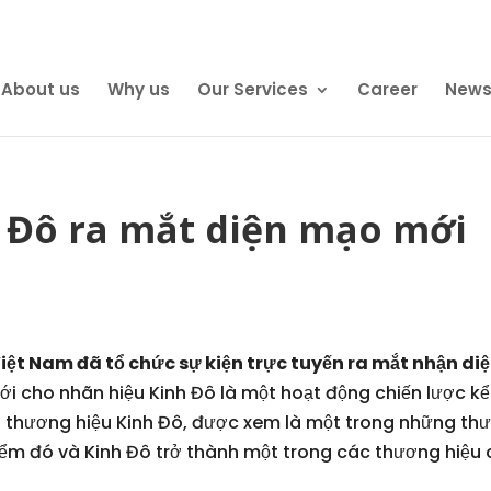
About us
Why us
Our Services
Career
News
 Đô ra mắt diện mạo mới
ệt Nam đã tổ chức sự kiện trực tuyến ra mắt nhận diệ
mới cho nhãn hiệu Kinh Đô là một hoạt động chiến lược 
 lại thương hiệu Kinh Đô, được xem là một trong những 
i điểm đó và Kinh Đô trở thành một trong các thương hiệ