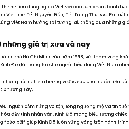
ều thế hệ tiêu dùng người Việt với các sản phẩm bánh hả
ình Việt như Tết Nguyên Đán, Tết Trung Thu. vv… Ra mắt 
cùng Việt Nam hướng tới tương lai, thông qua những giá
ế những giá trị xưa và nay
 Thành phố Hồ Chí Minh vào năm 1993, với tham vọng khởi
 Kinh Đô đã mang tới cho người tiêu dùng Việt Nam nhữ
 những trải nghiệm hương vị đặc sắc cho người tiêu dùng
ết phương Tây.
yêu, nguồn cảm hứng vô tận, lòng ngưỡng mộ và tin tưở
ăn hóa đầy tính nhân văn. Kinh Đô mang biểu tượng chi
g “bảo bối” giúp Kinh Đô luôn vững vàng trên hành trình