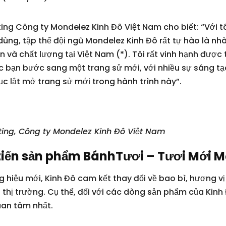
ng Công ty Mondelez Kinh Đô Việt Nam cho biết: “Với t
g, tập thể đội ngũ Mondelez Kinh Đô rất tự hào là nhà 
và chất lượng tại Việt Nam (*). Tôi rất vinh hạnh được 
c bạn bước sang một trang sử mới, với nhiều sự sáng tạo
ục lật mở trang sử mới trong hành trình này”.
ing, Công ty Mondelez Kinh Đô Việt Nam
 tiến sản phẩm BánhTươi – Tươi Mới 
 hiệu mới, Kinh Đô cam kết thay đổi về bao bì, hương vị 
hị trường. Cụ thể, đối với các dòng sản phẩm của Kinh Đ
uan tâm nhất.