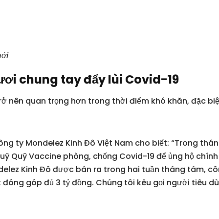
mới
ơi chung tay đẩy lùi Covid-19
rở nên quan trọng hơn trong thời điểm khó khăn, đặc bi
g ty Mondelez Kinh Đô Việt Nam cho biết: “Trong thán
uỹ Quỹ Vaccine phòng, chống Covid-19 để ủng hộ chính p
lez Kinh Đô được bán ra trong hai tuần tháng tám, côn
 đóng góp đủ 3 tỷ đồng. Chúng tôi kêu gọi người tiêu d