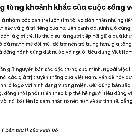
ng từng khoảnh khắc của cuộc sống v
t là nhóm các bạn trẻ luôn tìm tòi và đón nhận những tiến
 sắc và giá trị riêng của họ. Bên cạnh đó, Kinh Đô cũn
òn là giới trẻ. Họ thực sự là người tiếp nối giữa quá khứ
Đô đã mạnh mẽ đổi mới để trở nên trẻ trung hơn, gia tăn
 đồng hành cùng đất nước và người tiêu dùng Việt Nam
ẫn giữ nguyên bản sắc đặc trưng của mình. Ngoài việc li
ối các giá trị truyền thống của Việt Nam. Vấn đề này đư
nh là logo với hình dạng Vương miện. Giữ đúng bản sắc 
 đồng thời phát triển theo kịp thế hệ người tiêu dùng 
 nổi bật lên là cảm nhận rõ nét hơn về sự tinh tế, đẳng 
 ( bên phải) của Kinh Đô