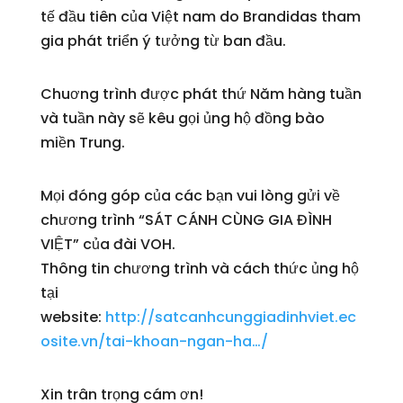
tế đầu tiên của Việt nam do Brandidas tham
gia phát triển ý tưởng từ ban đầu.
Chuơng trình được phát thứ Năm hàng tuần
và tuần này sẽ kêu gọi ủng hộ đồng bào
miền Trung.
Mọi đóng góp của các bạn vui lòng gửi về
chương trình “SÁT CÁNH CÙNG GIA ĐÌNH
VIỆT” của đài VOH.
Thông tin chương trình và cách thức ủng hộ
tại
website:
http://satcanhcunggiadinhviet.ec
osite.vn/tai-khoan-ngan-ha…/
Xin trân trọng cám ơn!