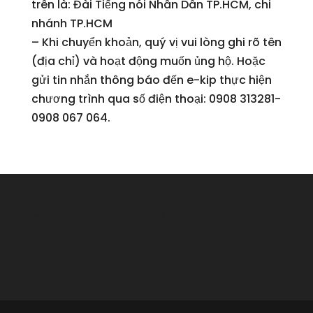
trên là: Đài Tiếng nói Nhân Dân TP.HCM, chi
nhánh TP.HCM
– Khi chuyển khoản, quý vị vui lòng ghi rõ tên
(địa chỉ) và hoạt động muốn ủng hộ. Hoặc
gửi tin nhắn thông báo đến e-kip thực hiện
chương trình qua số điện thoại: 0908 313281-
0908 067 064.
© 2011 – 2025 Brandidas Squad. All rights
reserved.