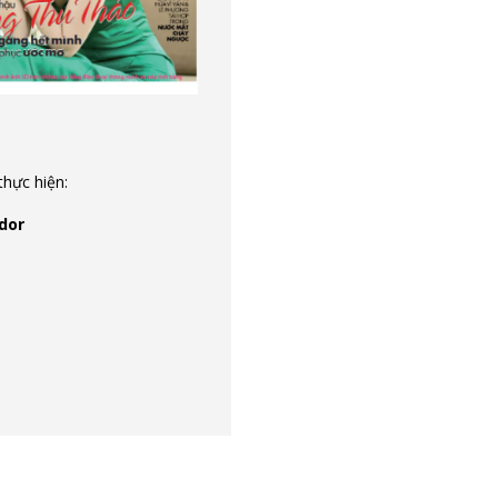
thực hiện:
dor