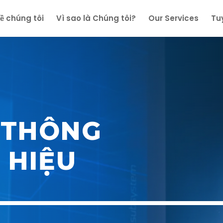
ề chúng tôi
Vì sao là Chúng tôi?
Our Services
Tu
 THÔNG
 HIỆU