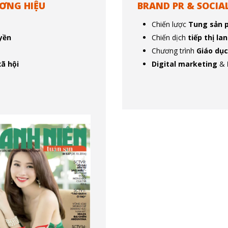
ƠNG HIỆU
BRAND PR & SOCIA
Chiến lược
Tung sản 
uyền
Chiến dịch
tiếp thị la
Chương trình
Giáo dụ
ã hội
Digital marketing
&